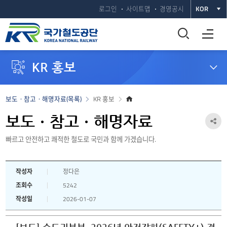
로그인
사이트맵
경영공시
KOR
통
전체메뉴 열기
합
KR 홍보
검
색
홈
보도ㆍ참고ㆍ해명자료(목록)
KR 홍보
으
창
로
보도ㆍ참고ㆍ해명자료
공
열
빠르고 안전하고 쾌적한 철도로 국민과 함께 가겠습니다.
유
하
기
작성자
정다은
기
조회수
5242
열
작성일
2026-01-07
기