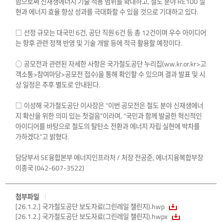
함으로써 신재생에너지 기술 적용 범위를 확대하고, 철도 분야 RE100 실
현과 에너지 효율 향상 성과를 극대화할 수 있을 것으로 기대하고 있다.
□ 선정 규모는 대국민 6건, 공단 직원 6건 등 총 12건이며 우수 아이디어
는 향후 관련 정책 반영 및 기술 개발 등에 적극 활용할 예정이다.
○ 공모전과 관련된 자세한 사항은 국가철도공단 누리집(ww.kr.or.kr>고
객소통>참여마당>공모전 접수)을 통해 확인할 수 있으며 결과 발표 및 시
상 일정은 추후 별도로 안내된다.
□ 이성해 국가철도공단 이사장은 “이번 공모전은 철도 분야 신재생에너
지 확산을 위한 의미 있는 첫걸음”이라며, “국민과 함께 발굴한 혁신적인
아이디어를 바탕으로 철도의 탈탄소 전환과 에너지 자립 실현에 박차를
가하겠다.”고 밝혔다.
담당부서 SE융합본부 에너지인프라처 / 처장 전공준, 에너지융복합부장
이종국 (042-607-3522)
첨부파일
[26.1.2.] 국가철도공단 보도자료(그린레일 챌린지).hwp
[26.1.2.] 국가철도공단 보도자료(그린레일 챌린지).hwpx