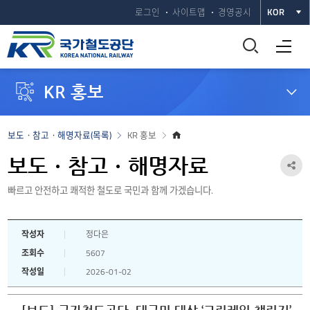
로그인
사이트맵
경영공시
KOR
통
전체메뉴 열기
합
KR 홍보
검
색
홈
보도ㆍ참고ㆍ해명자료(목록)
KR 홍보
으
창
로
보도ㆍ참고ㆍ해명자료
공
열
빠르고 안전하고 쾌적한 철도로 국민과 함께 가겠습니다.
유
하
기
작성자
정다은
기
조회수
5607
열
작성일
2026-01-02
기