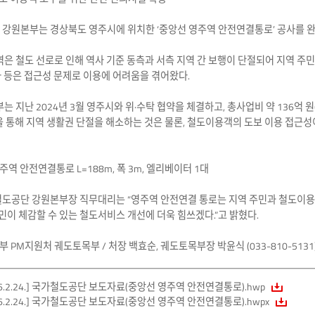
강원본부는 경상북도 영주시에 위치한 ‘중앙선 영주역 안전연결통로’ 공사를 완료
은 철도 선로로 인해 역사 기준 동측과 서측 지역 간 보행이 단절되어 지역 주
 등은 접근성 문제로 이용에 어려움을 겪어왔다.
는 지난 2024년 3월 영주시와 위·수탁 협약을 체결하고, 총사업비 약 136억 
을 통해 지역 생활권 단절을 해소하는 것은 물론, 철도이용객의 도보 이용 접근성
주역 안전연결통로 L=188m, 폭 3m, 엘리베이터 1대
철도공단 강원본부장 직무대리는 “영주역 안전연결 통로는 지역 주민과 철도이용
국민이 체감할 수 있는 철도서비스 개선에 더욱 힘쓰겠다.”고 밝혔다.
 PM지원처 궤도토목부 / 처장 백효순, 궤도토목부장 박윤식 (033-810-5131
26.2.24.] 국가철도공단 보도자료(중앙선 영주역 안전연결통로).hwp
26.2.24.] 국가철도공단 보도자료(중앙선 영주역 안전연결통로).hwpx