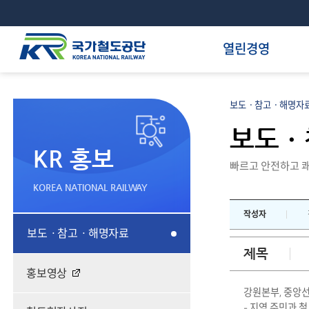
열린경영
보도ㆍ참고ㆍ해명자료
보도ㆍ
KR 홍보
빠르고 안전하고 쾌
KOREA NATIONAL RAILWAY
작성자
보도ㆍ참고ㆍ해명자료
제목
홍보영상
강원본부, 중앙
- 지역 주민과 