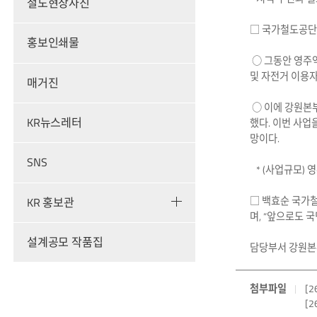
철도현장사진
□ 국가철도공단 
홍보인쇄물
○ 그동안 영주역
및 자전거 이용자
매거진
○ 이에 강원본부
KR뉴스레터
했다. 이번 사업
망이다.
SNS
* (사업규모) 영
□ 백효순 국가
KR 홍보관
며, “앞으로도 
설계공모 작품집
담당부서 강원본부
첨부파일
[
[