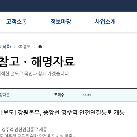
고객소통
정보마당
사업소개
홈
(목록)
KR 홍보
으
로
참고ㆍ해명자료
적한 철도로 국민과 함께 가겠습니다.
정다은
조회수
4489
[보도] 강원본부, 중앙선 영주역 안전연결통로 개통
선 영주역 안전연결통로 개통
철도 이용객 모두를 위한 안전·편의시설 확충 -