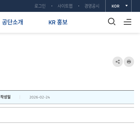
로그인
사이트맵
경영공시
KOR
전체메뉴 열기
통
공단소개
KR 홍보
합
검
색
공
인
유
쇄
창
하
열
기
작성일
2026-02-24
기
열
기