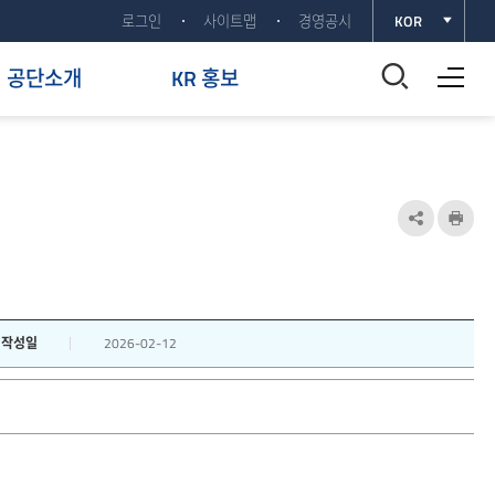
로그인
사이트맵
경영공시
KOR
전체메뉴 열기
통
공단소개
KR 홍보
합
검
색
공
인
유
쇄
창
하
열
기
작성일
2026-02-12
기
열
기