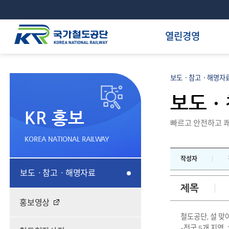
열린경영
보도ㆍ참고ㆍ해명자료
보도ㆍ
KR 홍보
빠르고 안전하고 쾌
KOREA NATIONAL RAILWAY
작성자
보도ㆍ참고ㆍ해명자료
제목
홍보영상
철도공단, 설 맞아
-전국 5개 지역,