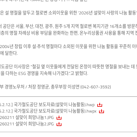
 설 명절을 앞두고 철로변 소외이웃을 위한 ‘2026년 설맞이 사랑의 나눔 활동’을
 공단은 서울, 부산, 대전, 광주, 원주 5개 지역 철로변 복지기관 16개소를 방
층의 명절 차례상 비용 부담을 완화하는 한편, 온누리상품권 사용을 통해 지역
 2004년 창립 이후 설·추석 명절마다 소외된 이웃을 위한 나눔 활동을 꾸준히
원에 달한다.
도공단 이사장은 “철길 옆 이웃들에게 전달된 온정이 따뜻한 명절을 보내는 데 
을 다하는 ESG 경영을 지속해 나가겠다.”고 밝혔다.
경영노무처 / 처장 정영균, 총무부장 이성연 (042-607-3592)
26.2.12.] 국가철도공단 보도자료(설맞이 나눔활동).hwp
26.2.12.] 국가철도공단 보도자료(설맞이 나눔활동).hwpx
0260211 설맞이 희망나눔1.JPG
0260211 설맞이 희망나눔2.JPG