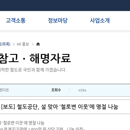
고객소통
정보마당
사업소개
홈
(목록)
KR 홍보
으
로
참고ㆍ해명자료
적한 철도로 국민과 함께 가겠습니다.
정다은
조회수
4594
[보도] 철도공단, 설 맞아 ‘철로변 이웃’에 명절 나눔
 ‘철로변 이웃’에 명절 나눔
 16개 복지기관에 1,800만 원 상당 기부… 나눔 실천-