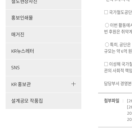
철도현장사진
□ 국가철도공단은
홍보인쇄물
○ 이번 활동에서
번 후원은 취약계
매거진
○ 특히, 공단은
KR뉴스레터
규모는 약 6억 
□ 이성해 국가철
SNS
관의 사회적 책임
담당부서 경영본부 
KR 홍보관
설계공모 작품집
첨부파일
[
[
2
2