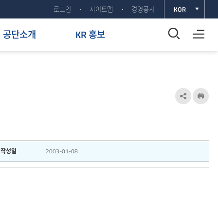
로그인
사이트맵
경영공시
KOR
전체메뉴 열기
통
공단소개
KR 홍보
합
검
색
공
인
유
쇄
창
하
열
기
작성일
2003-01-08
기
열
기