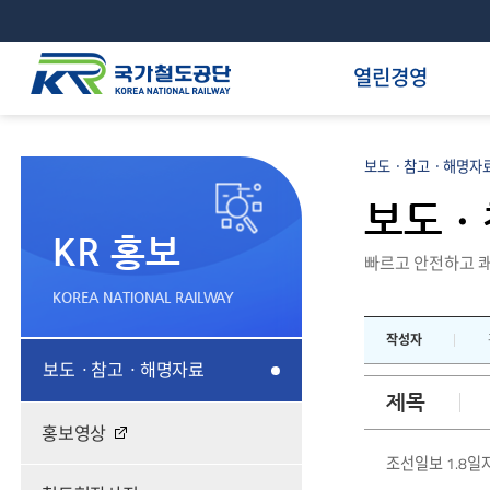
열린경영
보도ㆍ참고ㆍ해명자료
보도ㆍ
KR 홍보
빠르고 안전하고 쾌
KOREA NATIONAL RAILWAY
작성자
보도ㆍ참고ㆍ해명자료
제목
홍보영상
조선일보 1.8일자