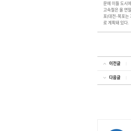
문에 이들 도시
고속철은 올 연말
포(대전-목포는 
로 계획돼 있다.
이전글
다음글