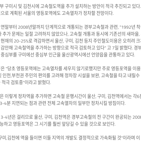
부 구미시 및 김천시에 고속철도역을 추가 설치하는 방안이 적극 추진되고 있다.
역으로 계획된 서울의 영등포역에도 고속열차가 정차할 전망이다.
연말부터 2008년말까지 단계적으로 개통되는 경부고속철과 관련, "1992년 
사 추가 문제는 일절 고려하지 않았으나, 고속철 개통과 동시에 기존선의 새마을,
현재의 20-25%로 격감하면서 울산, 구미, 김천 등지 주민철도이용은 오히려 크
감안해 고속철역을 추가하는 방향으로 적극 검토하고 있다" 고 7일 밝혔다. 경
 중심부를 구미에선 중심부 인근을 울산광역시에선 언양읍을 관통하고 있다.
청은 "당초 영등포역에는 고속열차를 세우지 않기로했지만 주로 영등포역을 이
및 인천,부천권 주민의 편의를 고려해 정차장 시설을 보완, 고속철을 타고 내릴수
 적극 검토중"이라고 밝혔다.
 이렇게 정차역을 추가하면 고속철 운행시간이 울산, 구미, 김천역에서는 각6
-4분 지연되는 점과 관련 전체 고속열차의 일부만 정차시킬 방침이다.
3-4년은 걸리므로 울산, 구미, 김천역은 경부고속철의 전 구간이 완공되는 200
하고 영등포역은 그 시기를 훨씬 앞당길 수 있을 것으로 보인다.
구미,김천에 역을 들이면 이들 지역의 개발도 결정적으로 가속화될 것"이라며 이