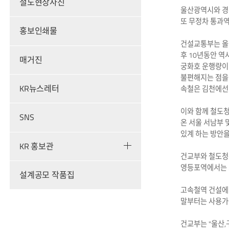
철도현장사진
울산광역시와 경
또 무정차 통과
홍보인쇄물
건설교통부는 올 
후 10년동안 역
매거진
궁화호 운행량이 
불편해지는 점을 
KR뉴스레터
속철은 김천에선
이와 함께 철도
SNS
온 서울 서남부 
있계 하는 방안을
KR 홍보관
건교부와 철도청은
영등포역에서는 3
설계공모 작품집
고속철역 건설에 
말부터는 사용가능
건교부는 "울산,