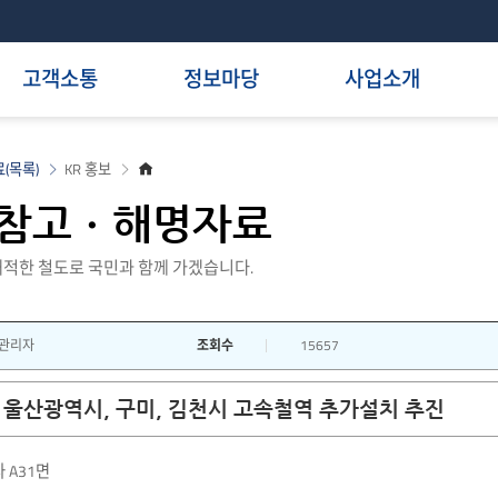
고객소통
정보마당
사업소개
홈
(목록)
KR 홍보
으
로
참고ㆍ해명자료
적한 철도로 국민과 함께 가겠습니다.
관리자
조회수
15657
울산광역시, 구미, 김천시 고속철역 추가설치 추진
 A31면