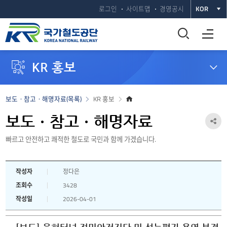
로그인
사이트맵
경영공시
KOR
통
전체메뉴 열기
합
KR 홍보
검
색
홈
보도ㆍ참고ㆍ해명자료(목록)
KR 홍보
으
창
로
보도ㆍ참고ㆍ해명자료
공
열
빠르고 안전하고 쾌적한 철도로 국민과 함께 가겠습니다.
유
하
기
작성자
정다은
기
조회수
3428
열
작성일
2026-04-01
기