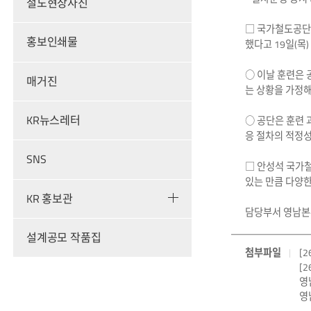
철도현장사진
□ 국가철도공단
홍보인쇄물
했다고 19일(목)
○ 이날 훈련은 
매거진
는 상황을 가정해
KR뉴스레터
○ 공단은 훈련 
응 절차의 적정성
SNS
□ 안성석 국가철
있는 만큼 다양한
KR 홍보관
담당부서 영남본부
설계공모 작품집
첨부파일
[
[
영
영