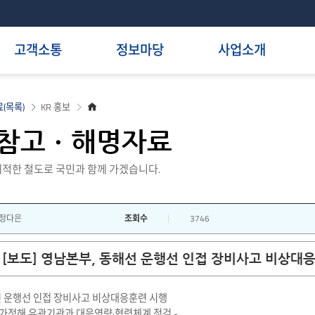
고객소통
정보마당
사업소개
홈
(목록)
KR 홍보
으
로
참고ㆍ해명자료
적한 철도로 국민과 함께 가겠습니다.
정다은
조회수
3746
[보도] 영남본부, 동해선 운행선 인접 장비사고 비상대
선 운행선 인접 장비사고 비상대응훈련 시행
 가정해 유관기관과 대응역량·협력체계 점검 -