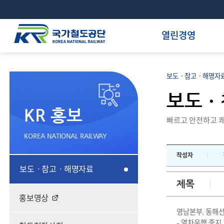
열린경영
보도ㆍ참고ㆍ해명자료
보도ㆍ
KR 홍보
빠르고 안전하고 쾌
KOREA NATIONAL RAILWAY
작성자
보도ㆍ참고ㆍ해명자료
제목
홍보영상
영남본부, 동해
- 열차운행 중지