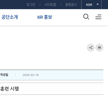
로그인
사이트맵
경영공시
KOR
전체메뉴 열기
통
공단소개
KR 홍보
합
검
색
공
인
유
쇄
창
하
열
기
작성일
2026-03-19
기
열
응훈련 시행
기