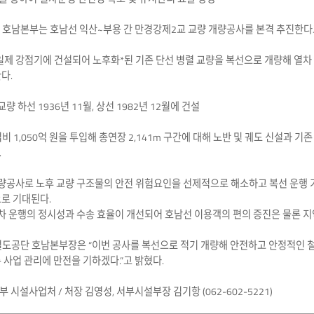
호남본부는 호남선 익산~부용 간 만경강제2교 교량 개량공사를 본격 추진한다고 
일제 강점기에 건설되어 노후화*된 기존 단선 병렬 교량을 복선으로 개량해 열차
다.
량 하선 1936년 11월, 상선 1982년 12월에 건설
비 1,050억 원을 투입해 총연장 2,141m 구간에 대해 노반 및 궤도 신설과 기
.
개량공사로 노후 교량 구조물의 안전 위험요인을 선제적으로 해소하고 복선 운행
로 기대된다.
열차 운행의 정시성과 수송 효율이 개선되어 호남선 이용객의 편의 증진은 물론 지
도공단 호남본부장은 “이번 공사를 복선으로 적기 개량해 안전하고 안정적인 철도
 사업 관리에 만전을 기하겠다.”고 밝혔다.
시설사업처 / 처장 김영성, 서부시설부장 김기항 (062-602-5221)