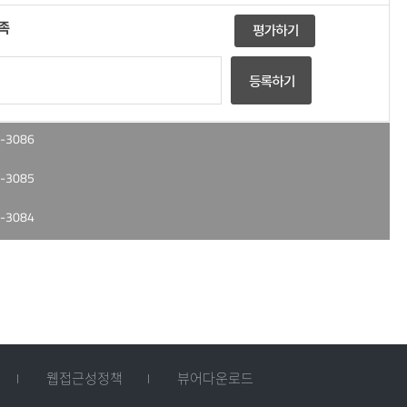
족
-3086
-3085
-3084
웹접근성정책
뷰어다운로드