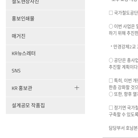
철도현장사진
□ 국가철도공단 
홍보인쇄물
○ 이번 사업은 
하기 위해 추진한
매거진
* 만경강제2교 교
KR뉴스레터
○ 공단은 총사업
추진할 계획이다
SNS
□ 특히, 이번 
한층 강화할 것으
KR 홍보관
○ 또한, 향후 
설계공모 작품집
□ 정기연 국가철
구축할 수 있도록
담당부서 호남본부 