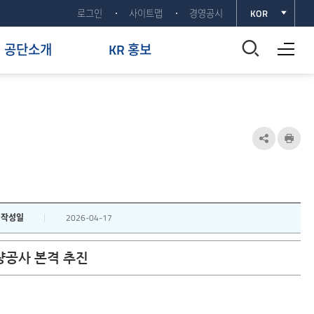
로그인
사이트맵
경영공시
KOR
전체메뉴 열기
통
공단소개
KR 홍보
합
검
색
공
인
유
쇄
창
하
열
기
작성일
2026-04-17
기
열
량공사 본격 추진
기