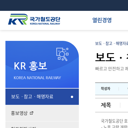
열린경영
보도ㆍ참고ㆍ해명자료
보도ㆍ
KR 홍보
빠르고 안전하고 쾌
KOREA NATIONAL RAILWAY
작성자
보도ㆍ참고ㆍ해명자료
제목
홍보영상
국가철도공단 호
- 노후 교량 개