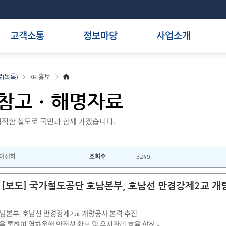
고객소통
정보마당
사업소개
홈
(목록)
KR 홍보
으
로
참고ㆍ해명자료
적한 철도로 국민과 함께 가겠습니다.
이선하
조회수
3249
[보도] 국가철도공단 호남본부, 호남선 만경강제2교 개
남본부, 호남선 만경강제2교 개량공사 본격 추진
량을 통하여 열차운행 안전성 확보 및 유지관리 효율 향상 -