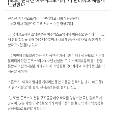
[보도] 전라선 여수엑스포역사, 더 편리하고 새롭게
단장한다
전라선 여수엑스포역사, 더 편리하고 새롭게 단장한다
- 노후 역사 개량으로 고객 서비스 수준 향상 기대 -
□ 국가철도공단 호남본부는 여수엑스포역사의 이용수요 증가에 따라 고
객 편의 향상을 위해 ‘여수엑스포역사 시설 개량공사’를 내달 중 본격 착수
한다고 7일(월) 밝혔다.
○ 이번에 리모델링 하는 역사 공간은 지상 1층 1,763㎡ 규모로, 기존에
분리되어 있던 콘코스*와 2012년 신설한 (구)여수세계박람회 홍보관을
통합하고 편의시설을 재배치하여, 개방감을 극대화하고 고객의 동선을 최
적화할 계획이다.
* 콘코스 : 여객이 열차를 기다리는 동안 이용할 접객시설(대기, 매표 등)
과 편의시설(안내, 휴게, 전시공간 등)을 설치한 장소
○ 또한, 콘코스의 천장 구조물을 여수 바다를 형상화한 곡선 형태로 시
공하여, 많은 사람이 지역을 오가기 위해 이용하는 철도 역사의 역동성을
상징적으로 표현할 계획이다.