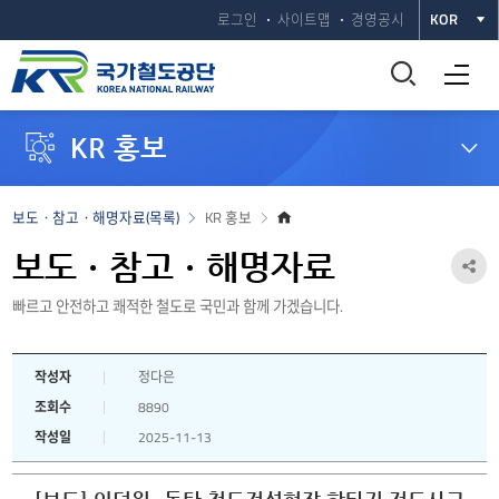
로그인
사이트맵
경영공시
KOR
통
전체메뉴 열기
합
KR 홍보
검
색
홈
보도ㆍ참고ㆍ해명자료(목록)
KR 홍보
으
창
로
보도ㆍ참고ㆍ해명자료
공
열
빠르고 안전하고 쾌적한 철도로 국민과 함께 가겠습니다.
유
하
기
작성자
정다은
기
조회수
8890
열
작성일
2025-11-13
기