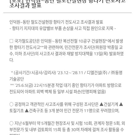
[보도] 인덕원~동탄 철도건설현장 항타기 전도사고
조사결과 발표
인덕원~동탄 철도건설현장 항타기 전도사고 조사결과 발표
- 항타기 지지대의 유압밸브 부품 손상을 사고 직접 원인으로 지목 -
□ 국가철도공단은 인덕원∼동탄 복선전철 10공구 건설현장*에서 발생
한 항타기 전도사고**와 관련하여, 민간전문가 조사단(위원장 박종일 교
수, 이하 조사단)의 사고조사 결과와 재발 방지대책을 13일(목) 발표하였
다.
* (공사기간/시공사/감리사) ’23.12∼’28.11 / 디엘건설(주) / ㈜동명
기술공단
** ’25.6.5(금) 22시15분경 작업 대기 중인 항타기가 아파트 방향으로
전도되어 아파트 외벽 벽체 등 일부 시설 파손(인명피해 없음)
○ 공정하고 객관적인 사고조사를 위해 구성된 조사단은 ▲건설기계 ▲
토질기초 ▲건축구조 등 3개 분야 민간 전문가 11명으로 꾸려졌으며,
○ 지난 6월부터 약 5개월간 현장조사 및 시험 10회, 관계자 청문 5회, 외
부전문가 및 내부 검토회의 15회 등 총 30여 차례에 걸쳐 조사 활동을 수