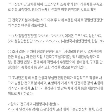
* 비산방지망 교체를 위해 ‘고소작업차 조종사’가 항타기 몸체를 우측으
로 선회 요청하여, 항타기 몸체만 선회한 이후 원위치한 것으로 확인
□ 건축구조 분야에서는 사고 이후 두 차례 수행된 아파트 정밀안전진단*
의 적정성 여부를 검토하였다.
* (1차 정밀안전진단) ’25.6.6∼’25.6.27, 에이온 구조ENG, 성건ENG,
(2차 정밀안전진단) ’25.7.7∼’25.7.27, (사)한국시설안전협회, 한림ENG
○ 조사 결과, 두 차례 정밀안전진단 모두 ｢시설물의 안전 및 유지관리에
관한 특별법｣ 과 관련 지침, ｢건축구조설계기준｣ 및 ｢내진성능평가 요
령｣ 등 관련 법령·기준에 따라 적법하게 수행됐으며, 상태평가, 구조물 안
전성평가, 종합평가 등 결과 또한 적정한 것으로 확인되었다.
□ 조사단은 장비 부품 손상과 부실한 현장관리가 복합적으로 작용해 사
고가 발생한 것으로 분석하고, ▲항타기 기계 자체 안전기준 강화 ▲항타
기 작업기준 강화 ▲항타기 현장관리 및 감독 체계 강화 등을 재발방지대
책으로 제안하였다.
< 항타기 전도사고 재발방지대책(안) >
ㅇ (기계 안전기준 강화) △유압장치 고장 대비 이중안전장치 설치, △경