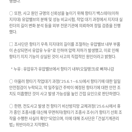
행했다.
○ 또한, 사고 원인 규명의 신뢰성을 높이기 위해 항타기 백스테이(이하
지지대) 유압밸브의 분해 및 성능 비교시험, 작업 대기 과정에서 지지대 실
린더의 길이 변화 분석 등을 외부 전문기관에 의뢰하여 정밀 검증을 진행
했다.
□ 조사단은 항타기 우측 지지대의 길이를 조절하는 유압밸브 내부 부품
이 손상되면서 유압유 누유*로 인하여 압력 저하가 발생했고, 이로 인해
항타기 지지 기능이 상실된 것이 사고의 직접적인 원인이라고 밝혔다.
* 누유 : 유압유가 유압밸브에서 항타기 내부(오일탱크)로 빠져나감
○ 아울러 항타기 작업대기 과정(’25.6.1∼6.5)에서 항타기에 대한 일일
안전점검이 누락되고, 약 일주일간 주박이 예정된 항타기에 대한 안전 조
치도 미흡했던 것이 사고 발생 가능성을 높인 간접 요인으로 판단하였다.
○ 한편, 전도사고 발생 전 항타기 비산방지망 교체과정(’25.6.4)에서 휴
가 중인 조종사를 대신해 무면허자(항타기 조종사 조수)가 항타기 선회 조
작을 수행한 사실이 확인*되었으며, 이에 대해 조사단은 ｢건설기계관리
법｣ 위반이라고 지적했다.