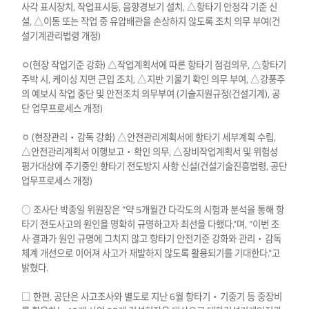
사각 표시장치, 작업표시등, 음향경보기 설치, △항타기 안정각 기준 신
설, △이동 또는 작업 중 유압배관을 손상하지 않도록 조치 의무 부여(건
설기계관리법령 개정)
ㅇ(현장 작업기준 강화) △작업계획서에 따른 항타기 점검의무, △항타기
주박 시, 케이싱 지면 근입 조치, △지반 기울기 확인 의무 부여, △강풍주
의 예보시 작업 중단 및 안전조치 의무부여 (기술지원규정(건설기계), 공
단 업무프로세스 개정)
ㅇ (현장관리‧감독 강화) △안전관리계획서에 항타기 세부계획 수립,
△안전관리계획서 이행보고‧확인 의무, △장비작업계획서 및 위험성
평가대상에 주기중인 항타기 전도방지 사항 신설(건설기술진흥법령, 공단
업무프로세스 개정)
○ 조사단 박종일 위원장은 “약 5개월간 다각도의 시험과 분석을 통해 항
타기 전도사고의 원인을 명확히 규명하고자 최선을 다했다.”며, “이번 조
사 결과가 원인 규명에 그치지 않고 항타기 안전기준 강화와 관리‧감독
체계 개선으로 이어져 사고가 재발하지 않도록 활용되기를 기대한다.”고
밝혔다.
□ 한편, 공단은 사고조사와 별도로 지난 6월 항타기‧기중기 등 중장비