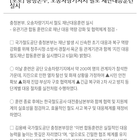
[보도] 충청본부, 오송차량기지서 철도 재난대응훈련
실시
충청본부, 오송차량기지서 철도 재난대응훈련 실시
- 유관기관 합동 훈련으로 재난 대응 역량 강화 및 협력체계 점검 -
□ 국가철도공단 충청본부는 재난 발생 시 신속한 초기 대응과 복구 역량
강화를 위해 청주시청·소방서·경찰서·육군 등 관계기관과 함께 ‘지진 대응
철도재난 합동훈련’을 실시했다고 6일(목) 밝혔다.
○ 이날 훈련은 공단 오송차량기지에서 약 200여 명의 관계자가 참석한
가운데, 지진으로 인한 열차 탈선 및 화재 상황을 가정하여 ▲시민 안전
확보 ▲화재 진압·부상자 구호 협력체계 ▲긴급 복구와 2차 사고 방지 등
단계별 대응 절차를 실전처럼 수행하였다.
○ 훈련 종료 후에는 한국철도공사 대전충남본부와 함께 협력 및 지원체
계의 실효성을 점검하고, 효율적인 철도 사고 복구 및 대응체계를 재정비
하였다.
□ 김용배 국가철도공단 충청본부장은 “이번 합동훈련은 실질적인 대응
능력을 높이는 뜻깊은 자리였다.”며, “앞으로도 긴밀한 협조 체계를 유지