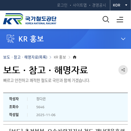
로그인
사이트맵
경영공시
KOR
통
전체메뉴 열기
합
KR 홍보
검
색
홈
보도ㆍ참고ㆍ해명자료(목록)
KR 홍보
으
창
로
보도ㆍ참고ㆍ해명자료
공
열
빠르고 안전하고 쾌적한 철도로 국민과 함께 가겠습니다.
유
하
기
작성자
정다은
기
조회수
5646
열
작성일
2025-11-06
기