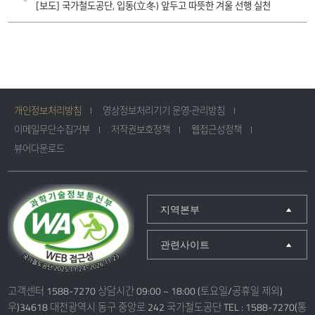
[보도] 국가철도공단, 입동(立冬) 앞두고 따뜻한 겨울 선행 실천
개인정보처리방침
영상정보처리기기 운영·관리방침
이메일무단수집거부
저작권보호정책
웹접근성정책
뷰어다운로드
지역본부
관련사이트
고객센터 1588-7270 상담시간 09:00 ~ 18:00 (토요일/공휴일 제외)
우)34618 대전광역시 동구 중앙로 242 국가철도공단 TEL : 1588-7270(통