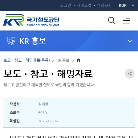
로그인
사이트맵
경영공시
KOR
통
전체메뉴 열기
합
KR 홍보
검
색
홈
보도ㆍ참고ㆍ해명자료(목록)
KR 홍보
으
창
로
보도ㆍ참고ㆍ해명자료
공
열
빠르고 안전하고 쾌적한 철도로 국민과 함께 가겠습니다.
유
하
기
작성자
김서현
기
조회수
5950
열
작성일
2025-09-24
기