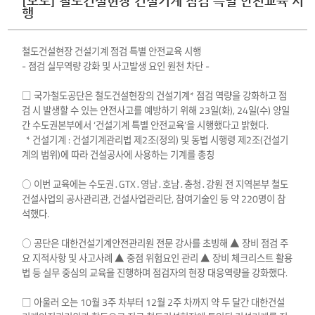
[보도] 철도건설현장 건설기계 점검 특별 안전교육 시
행
철도건설현장 건설기계 점검 특별 안전교육 시행
- 점검 실무역량 강화 및 사고발생 요인 원천 차단 -
□ 국가철도공단은 철도건설현장의 건설기계* 점검 역량을 강화하고 점
검 시 발생할 수 있는 안전사고를 예방하기 위해 23일(화), 24일(수) 양일
간 수도권본부에서 ‘건설기계 특별 안전교육’을 시행했다고 밝혔다.
* 건설기계 : 건설기계관리법 제2조(정의) 및 동법 시행령 제2조(건설기
계의 범위)에 따라 건설공사에 사용하는 기계를 총칭
○ 이번 교육에는 수도권․GTX․영남․호남․충청․강원 전 지역본부 철도
건설사업의 공사관리관, 건설사업관리단, 참여기술인 등 약 220명이 참
석했다.
○ 공단은 대한건설기계안전관리원 전문 강사를 초빙해 ▲ 장비 점검 주
요 지적사항 및 사고사례 ▲ 중점 위험요인 관리 ▲ 장비 체크리스트 활용
법 등 실무 중심의 교육을 진행하며 점검자의 현장 대응역량을 강화했다.
□ 아울러 오는 10월 3주 차부터 12월 2주 차까지 약 두 달간 대한건설