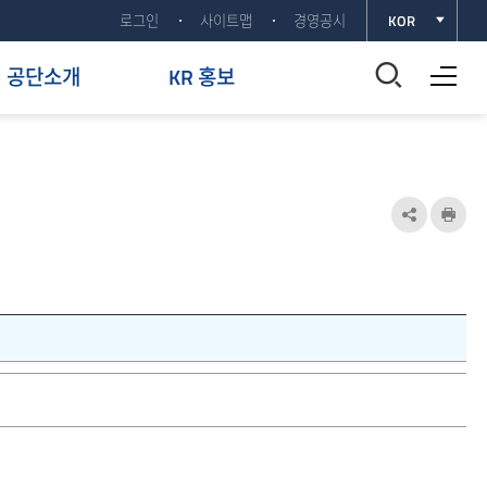
로그인
사이트맵
경영공시
KOR
전체메뉴 열기
통
공단소개
KR 홍보
합
검
색
공
인
유
쇄
창
하
열
기
기
열
기