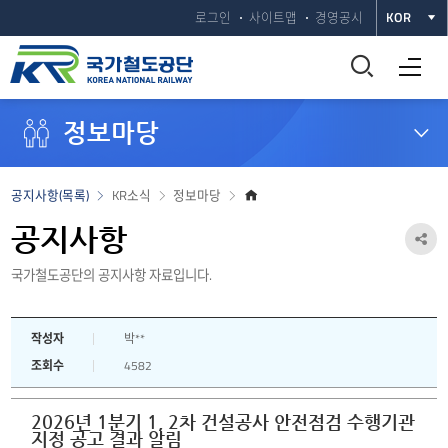
로그인
사이트맵
경영공시
KOR
통
전체메뉴 열기
합
정보마당
검
색
홈
공지사항(목록)
KR소식
정보마당
으
창
로
공지사항
공
열
국가철도공단의 공지사항 자료입니다.
유
하
기
작성자
박**
기
조회수
4582
열
기
2026년 1분기 1, 2차 건설공사 안전점검 수행기관
지정 공고 결과 알림