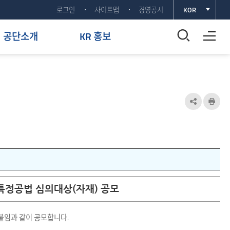
로그인
사이트맵
경영공시
KOR
전체메뉴 열기
통
공단소개
KR 홍보
합
검
색
공
인
유
쇄
창
하
열
기
기
열
특정공법 심의대상(자재) 공모
기
붙임과 같이 공모합니다.