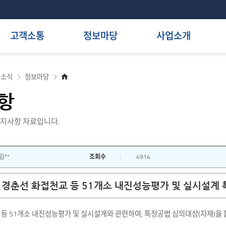
고객소통
정보마당
사업소개
홈
R소식
정보마당
으
로
항
지사항 자료입니다.
김**
조회수
4914
경춘선 화접천교 등 51개소 내진성능평가 및 실시설계 
등 51개소 내진성능평가 및 실시설계와 관련하여, 특정공법 심의대상(자재)을 