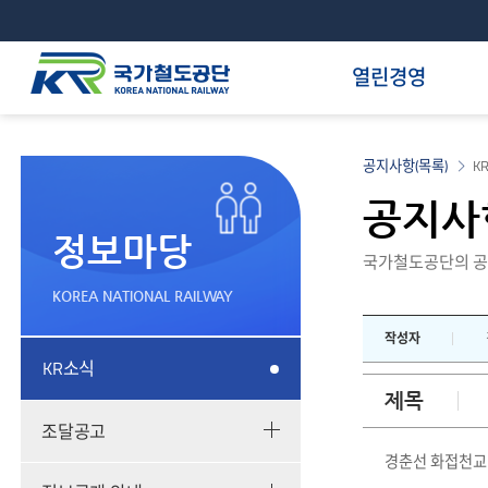
열린경영
공지사항(목록)
K
공지사
정보마당
국가철도공단의 공
KOREA NATIONAL RAILWAY
작성자
KR소식
제목
조달공고
경춘선 화접천교 