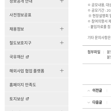
정보공개 안내
ㅇ 공모내용, 대상
ㅇ 공모기간 : 2025.
사전정보공표
※ 현장설명회 일정 
ㅇ 참여의향서 제출기
- 붙임자료를 참
채용정보
기타 문의사항은 담
철도보호지구
첨부파일
붙
국유재산
붙
해외사업 협업 플랫폼
홈페이지 만족도
이전글
토지보상
다음글