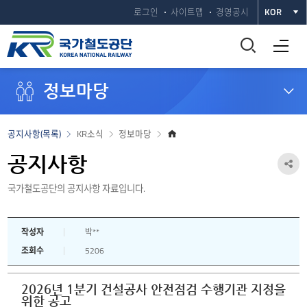
로그인
사이트맵
경영공시
KOR
통
전체메뉴 열기
합
정보마당
검
색
홈
공지사항(목록)
KR소식
정보마당
으
창
로
공지사항
공
열
국가철도공단의 공지사항 자료입니다.
유
하
기
작성자
박**
기
조회수
5206
열
기
2026년 1분기 건설공사 안전점검 수행기관 지정을
위한 공고