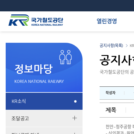
열린경영
공지사항(목록)
K
공지사
정보마당
국가철도공단의 공
KOREA NATIONAL RAILWAY
작성자
KR소식
제목
조달공고
천안~청주공항 복
- 심의결과 : 원