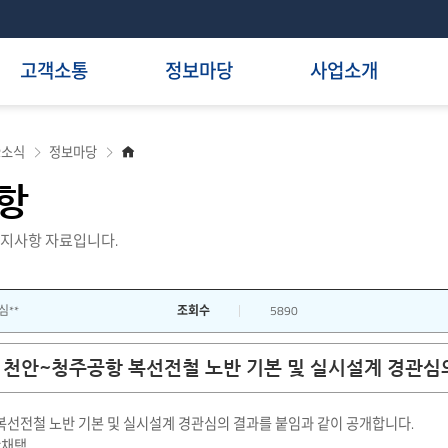
고객소통
정보마당
사업소개
홈
R소식
정보마당
으
로
항
지사항 자료입니다.
심**
조회수
5890
천안~청주공항 복선전철 노반 기본 및 실시설계 경관심
선전철 노반 기본 및 실시설계 경관심의 결과를 붙임과 같이 공개합니다.
안채택