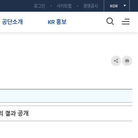
로그인
사이트맵
경영공시
KOR
전체메뉴 열기
통
공단소개
KR 홍보
합
검
색
공
인
유
쇄
창
하
열
기
기
열
의 결과 공개
기