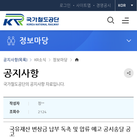
로그인
사이트맵
경영공시
KOR
통
전체메뉴 열기
합
정보마당
검
색
홈
공지사항(목록)
KR소식
정보마당
으
창
로
공지사항
공
열
국가철도공단의 공지사항 자료입니다.
유
하
기
작성자
정**
기
조회수
2124
열
기
국유재산 변상금 납부 독촉 및 압류 예고 공시송달 공
고