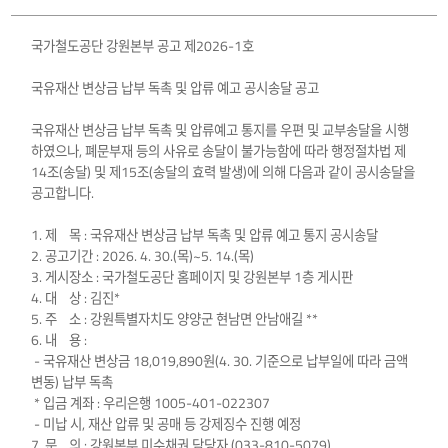
국가철도공단 강원본부 공고 제2026-1호
국유재산 변상금 납부 독촉 및 압류 예고 공시송달 공고
국유재산 변상금 납부 독촉 및 압류예고 통지를 우편 및 교부송달을 시행
하였으나, 폐문부재 등의 사유로 송달이 불가능함에 따라 행정절차법 제
14조(송달) 및 제15조(송달의 효력 발생)에 의해 다음과 같이 공시송달을
공고합니다.
1. 제 목 : 국유재산 변상금 납부 독촉 및 압류 예고 통지 공시송달
2. 공고기간 : 2026. 4. 30.(목)~5. 14.(목)
3. 게시장소 : 국가철도공단 홈페이지 및 강원본부 1층 게시판
4. 대 상 : 김진*
5. 주 소 : 강원특별자치도 양양군 현남면 안남애길 **
6. 내 용 :
- 국유재산 변상금 18,019,890원(4. 30. 기준으로 납부일에 따라 금액
변동) 납부 독촉
* 입금 계좌 : 우리은행 1005-401-022307
- 미납 시, 재산 압류 및 공매 등 강제징수 진행 예정
7. 문 의 : 강원본부 미수채권 담당자 (033-810-5079)