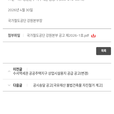
2026년 4월 30일
국가철도공단 강원본부장
첨부파일
국가철도공단 강원본부 공고 제2026-1호.pdf
목록
이전글
수서역세권 공공주택지구 상업시설용지 공급 공고(변경)
다음글
공시송달 공고[국유재산 불법건축물 자진철거 계고]