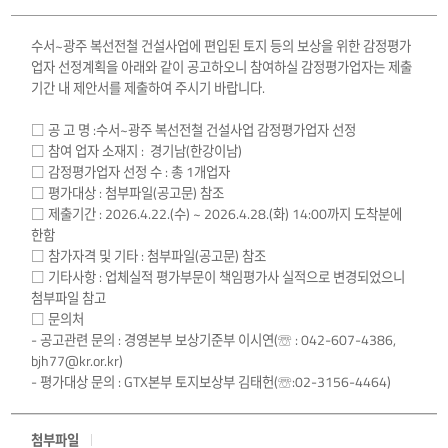
수서~광주 복선전철 건설사업에 편입된 토지 등의 보상을 위한 감정평가
업자 선정계획을 아래와 같이 공고하오니 참여하실 감정평가업자는 제출
기간 내 제안서를 제출하여 주시기 바랍니다.
□ 공 고 명 :수서~광주 복선전철 건설사업 감정평가업자 선정
□ 참여 업자 소재지 : 경기남(한강이남)
□ 감정평가업자 선정 수 : 총 1개업자
□ 평가대상 : 첨부파일(공고문) 참조
□ 제출기간 : 2026.4.22.(수) ~ 2026.4.28.(화) 14:00까지 도착분에
한함
□ 참가자격 및 기타 : 첨부파일(공고문) 참조
□ 기타사항 : 업체실적 평가부문이 책임평가사 실적으로 변경되었으니
첨부파일 참고
□ 문의처
- 공고관련 문의 : 경영본부 보상기준부 이시연(☏ : 042-607-4386,
bjh77@kr.or.kr)
- 평가대상 문의 : GTX본부 토지보상부 김태헌(☏:02-3156-4464)
첨부파일