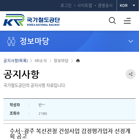
로그인
사이트맵
경영공시
KOR
통
전체메뉴 열기
합
정보마당
검
색
홈
공지사항(목록)
KR소식
정보마당
으
창
로
공지사항
공
열
국가철도공단의 공지사항 자료입니다.
유
하
기
작성자
반**
기
조회수
2186
열
기
수서~광주 복선전철 건설사업 감정평가업자 선정계
획 공고