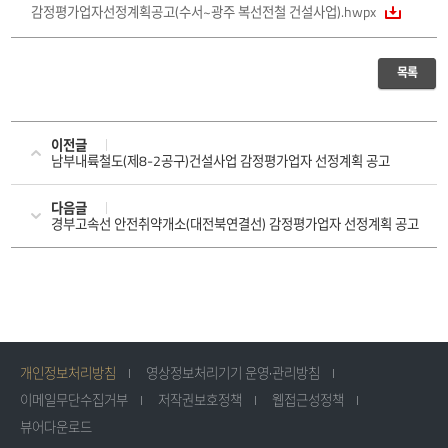
감정평가업자선정계획공고(수서~광주 복선전철 건설사업).hwpx
목록
이전글
남부내륙철도(제8-2공구)건설사업 감정평가업자 선정계획 공고
다음글
경부고속선 안전취약개소(대전북연결선) 감정평가업자 선정계획 공고
개인정보처리방침
영상정보처리기기 운영·관리방침
이메일무단수집거부
저작권보호정책
웹접근성정책
뷰어다운로드