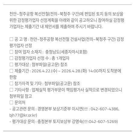
천안~청주공항 복선전철(전의~북청주 구간)에 편입된 토지 등의 보상을
위한 감정평가업자 선정계획을 아래와 같이 공고하오니 참여하실 감정평
가업자는 제출기간 내 제안서를 제출하여 주시기 바랍니다.
□ 공 고 명 : 천안~청주공항 복선전철 건설사업(전의~북청주 구간) 감정
평가업자 선정
□ 참여 업자 소재지 : 충청남도(세종자차시포함)
□ 감정평가업자 선정 수 : 총 1개업자
□ 평가대상 : 첨부파일(공고문) 참조
□ 제출기간 : 2026.4.22.(수) ~ 2026.4.28.(화) 14:00까지 도착분에
한함
□ 참가자격 및 기타 : 첨부파일(공고문) 참조
□ 기타사항 : 업체실적 평가부문이 책임평가사 실적으로 변경되었으니
첨부파일 참고
□ 문의처
- 공고관련 문의 : 경영본부 보상기준부 이시연(☏ : 042-607-4386,
bjh77@kr.or.kr)
- 평가대상 문의 : 충청본부 토지보상부 강명숙(☏:042-607-5269)