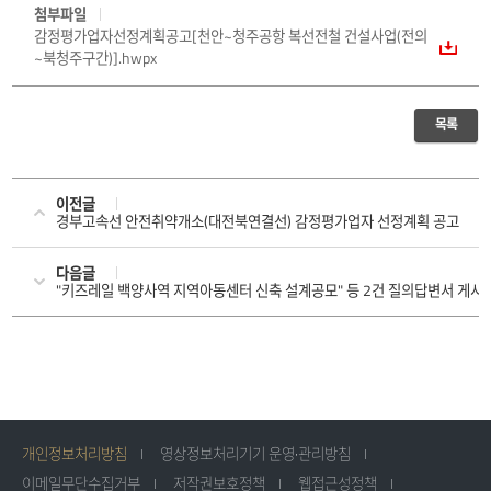
첨부파일
감정평가업자선정계획공고[천안~청주공항 복선전철 건설사업(전의
~북청주구간)].hwpx
목록
이전글
경부고속선 안전취약개소(대전북연결선) 감정평가업자 선정계획 공고
다음글
"키즈레일 백양사역 지역아동센터 신축 설계공모" 등 2건 질의답변서 게시
개인정보처리방침
영상정보처리기기 운영·관리방침
이메일무단수집거부
저작권보호정책
웹접근성정책