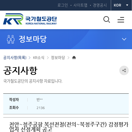
로그인
사이트맵
경영공시
KOR
통
전체메뉴 열기
합
정보마당
검
색
홈
공지사항(목록)
KR소식
정보마당
으
창
로
공지사항
공
열
국가철도공단의 공지사항 자료입니다.
유
하
기
작성자
반**
기
조회수
2136
열
기
천안~청주공항 복선전철(전의~북청주구간) 감정평가
업자 선정계획 공고