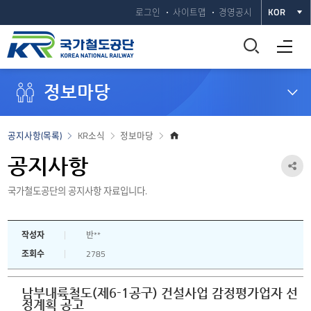
로그인
사이트맵
경영공시
KOR
통
전체메뉴 열기
합
정보마당
검
색
홈
공지사항(목록)
KR소식
정보마당
으
창
로
공지사항
공
열
국가철도공단의 공지사항 자료입니다.
유
하
기
작성자
반**
기
조회수
2785
열
기
남부내륙철도(제6-1공구) 건설사업 감정평가업자 선
정계획 공고