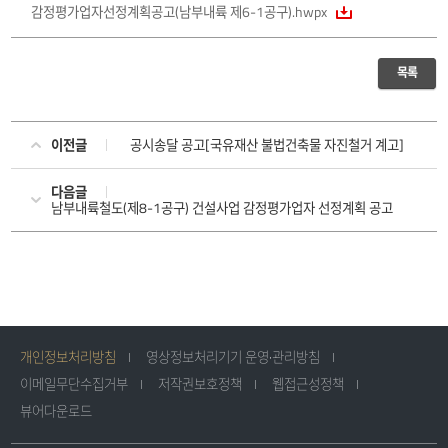
감정평가업자선정계획공고(남부내륙 제6-1공구).hwpx
목록
이전글
공시송달 공고[국유재산 불법건축물 자진철거 계고]
다음글
남부내륙철도(제8-1공구) 건설사업 감정평가업자 선정계획 공고
개인정보처리방침
영상정보처리기기 운영·관리방침
이메일무단수집거부
저작권보호정책
웹접근성정책
뷰어다운로드