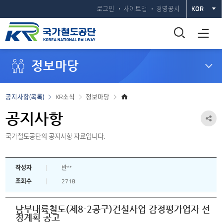
로그인
사이트맵
경영공시
KOR
통
전체메뉴 열기
합
정보마당
검
색
홈
공지사항(목록)
KR소식
정보마당
으
창
로
공지사항
공
열
국가철도공단의 공지사항 자료입니다.
유
하
기
작성자
반**
기
조회수
2718
열
기
남부내륙철도(제8-2공구)건설사업 감정평가업자 선
정계획 공고