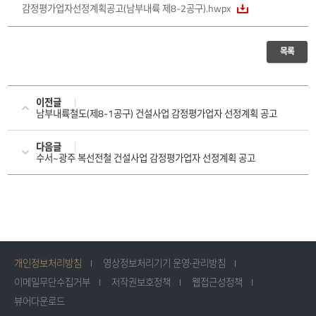
감정평가업자선정계획공고(남부내륙 제8-2공구).hwpx
목록
이전글
남부내륙철도(제8-1공구) 건설사업 감정평가업자 선정계획 공고
다음글
수서~광주 복선전철 건설사업 감정평가업자 선정계획 공고
개인정보처리방침
영상정보처리기기 운영·관리방침
이메일무단수집거부
저작권보호정책
웹접근성정책
뷰어다운로드