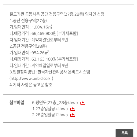
철도기관 공동사옥 공단 전용구역(27층,28층) 임차인 선정
1.공단 전용구역(27층)
가.임대면적 : 1,004.16㎡
나.예정가격 : 66,469,900원[부가세포함]
다.임대기간 : 계약체결일로부터 5년
2.공단 전용구역(28층)
가.임대면적 : 954.26㎡
나.예정가격 : 63,163,100원[부가세포함]
다.임대기간 : 계약체결일로부터 5년
3.입찰참여방법 : 한국자산관리공사 온비드시스템
(http://www.onbid.co.kr)
4.기타 사항은 공고문 참조
첨부파일
6.평면도(27층_28층).hwp
1.27층입찰공고.hwp
2.28층입찰공고.hwp
목록