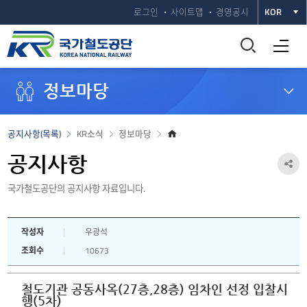
로그인
사이트맵
경영공시
KOR
통
전체메뉴 열기
합
정보마당
검
색
홈
공지사항(목록)
KR소식
정보마당
으
창
로
공지사항
공
열
국가철도공단의 공지사항 자료입니다.
유
하
기
작성자
우광석
기
조회수
10673
열
기
철도기관 공동사옥(27층,28층) 임차인 선정 입찰시
행(5차)