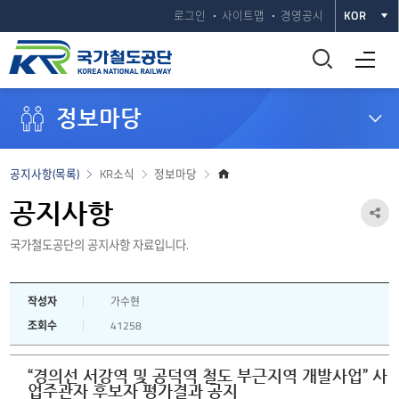
로그인
사이트맵
경영공시
KOR
통
전체메뉴 열기
합
정보마당
검
색
홈
공지사항(목록)
KR소식
정보마당
으
창
로
공지사항
공
열
국가철도공단의 공지사항 자료입니다.
유
하
기
작성자
가수현
기
조회수
41258
열
기
“경의선 서강역 및 공덕역 철도 부근지역 개발사업” 사
업주관자 후보자 평가결과 공지