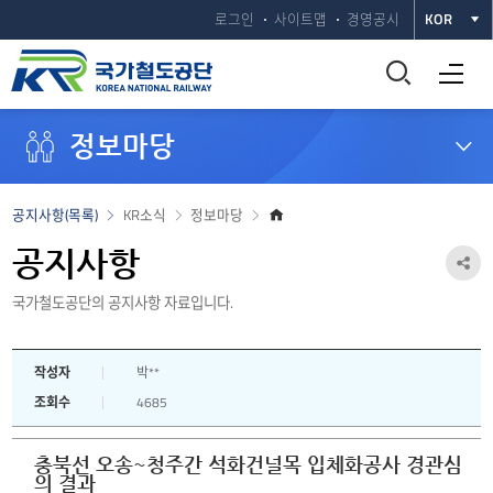
로그인
사이트맵
경영공시
KOR
통
전체메뉴 열기
합
정보마당
검
색
홈
공지사항(목록)
KR소식
정보마당
으
창
로
공지사항
공
열
국가철도공단의 공지사항 자료입니다.
유
하
기
작성자
박**
기
조회수
4685
열
기
충북선 오송~청주간 석화건널목 입체화공사 경관심
의 결과