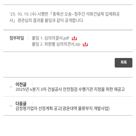
'25. 10. 15. (수) 시행한「충북선 오송~청주간 석화건널목 입체화공
사」경관심의 결과를 붙임과 같이 공개합니다.
첨부파일
붙임 1. 심의의결서.pdf
붙임 2. 위원별 심의의견서.zip
목록
이전글
2025년 4분기 3차 건설공사 안전점검 수행기관 지정을 위한 재공고
다음글
감정평가업자 선정계획 공고[광운대역 물류부지 개발사업]