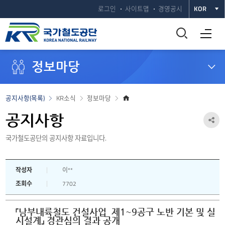
로그인
사이트맵
경영공시
KOR
통
전체메뉴 열기
합
정보마당
검
색
홈
공지사항(목록)
KR소식
정보마당
으
창
로
공지사항
공
열
국가철도공단의 공지사항 자료입니다.
유
하
기
작성자
이**
기
조회수
7702
열
기
「남부내륙철도 건설사업 제1~9공구 노반 기본 및 실
시설계」 경관심의 결과 공개