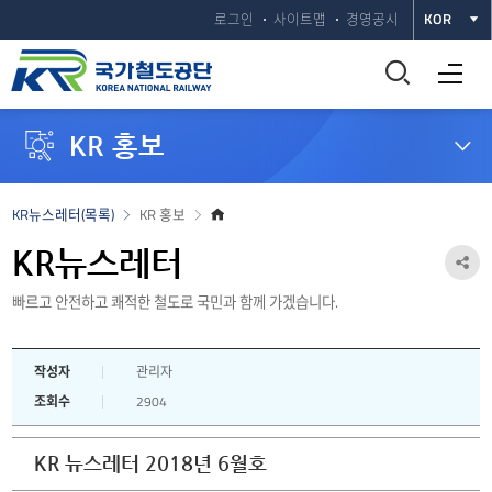
로그인
사이트맵
경영공시
KOR
통
전체메뉴 열기
합
KR 홍보
검
색
홈
KR뉴스레터(목록)
KR 홍보
으
창
로
KR뉴스레터
공
열
빠르고 안전하고 쾌적한 철도로 국민과 함께 가겠습니다.
유
하
기
작성자
관리자
기
조회수
2904
열
기
KR 뉴스레터 2018년 6월호