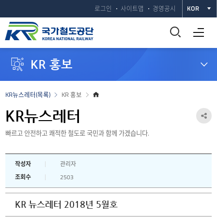
로그인
사이트맵
경영공시
KOR
통
전체메뉴 열기
합
KR 홍보
검
색
홈
KR뉴스레터(목록)
KR 홍보
으
창
로
KR뉴스레터
공
열
빠르고 안전하고 쾌적한 철도로 국민과 함께 가겠습니다.
유
하
기
작성자
관리자
기
조회수
2503
열
기
KR 뉴스레터 2018년 5월호