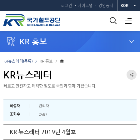
로그인
사이트맵
경영공시
KOR
통
전체메뉴 열기
합
KR 홍보
검
색
홈
KR뉴스레터(목록)
KR 홍보
으
창
로
KR뉴스레터
공
열
빠르고 안전하고 쾌적한 철도로 국민과 함께 가겠습니다.
유
하
기
작성자
관리자
기
조회수
2487
열
기
KR 뉴스레터 2019년 4월호