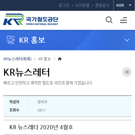
로그인
사이트맵
경영공시
KOR
통
전체메뉴 열기
합
KR 홍보
검
색
홈
KR뉴스레터(목록)
KR 홍보
으
창
로
KR뉴스레터
공
열
빠르고 안전하고 쾌적한 철도로 국민과 함께 가겠습니다.
유
하
기
작성자
관리자
기
조회수
2817
열
기
KR 뉴스레터 2020년 4월호