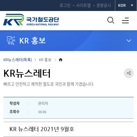
로그인
사이트맵
경영공시
KOR
통
전체메뉴 열기
합
KR 홍보
검
색
홈
KR뉴스레터(목록)
KR 홍보
으
창
로
KR뉴스레터
공
열
빠르고 안전하고 쾌적한 철도로 국민과 함께 가겠습니다.
유
하
기
작성자
관리자
기
조회수
3636
열
기
KR 뉴스레터 2021년 9월호