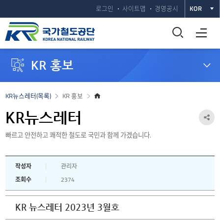
로그인
사이트맵
경영공시
KOR
통
전체메뉴 열기
합
KR 홍보
검
색
홈
KR뉴스레터(목록)
KR 홍보
으
창
로
KR뉴스레터
공
열
빠르고 안전하고 쾌적한 철도로 국민과 함께 가겠습니다.
유
하
기
작성자
관리자
기
조회수
2374
열
기
KR 뉴스레터 2023년 3월호