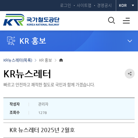
로그인
사이트맵
경영공시
KOR
통
전체메뉴 열기
합
KR 홍보
검
색
홈
KR뉴스레터(목록)
KR 홍보
으
창
로
KR뉴스레터
공
열
빠르고 안전하고 쾌적한 철도로 국민과 함께 가겠습니다.
유
하
기
작성자
관리자
기
조회수
1278
열
기
KR 뉴스레터 2025년 2월호