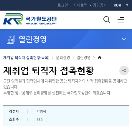
로그인
사이트맵
경영공시
KOR
통
전체메뉴 열기
합
열린경영
검
색
홈
재취업 퇴직자 접촉현황(목록)
윤리경영
열린경영
으
창
로
재취업 퇴직자 접촉현황
공
열
공단 임직원과 협력업체에 재취업한 공단 퇴직자와의 사적 접촉현황을 공개하고
유
있습니다.
하
기
투명한 정보공개로 윤리경영을 실천하는 국가철도공단이 되겠습니다.
기
열
작성자
박병묵
조회수
369
기