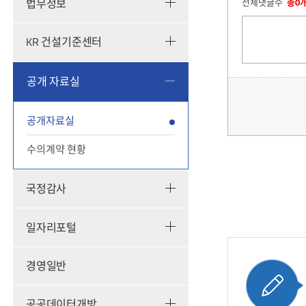
법무정보
전체댓글수
총0
KR 건설기준센터
공개 자료실
공개자료실
수의계약 현황
국정감사
일자리포털
경영일반
공공데이터개방