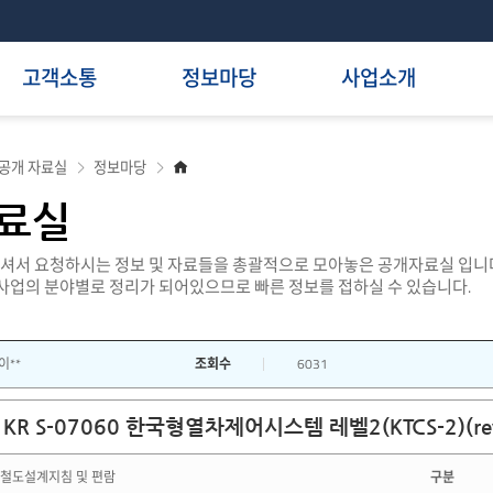
고객소통
정보마당
사업소개
홈
공개 자료실
정보마당
으
로
료실
서 요청하시는 정보 및 자료들을 총괄적으로 모아놓은 공개자료실 입니다
 사업의 분야별로 정리가 되어있으므로 빠른 정보를 접하실 수 있습니다.
이**
조회수
6031
KR S-07060 한국형열차제어시스템 레벨2(KTCS-2)(re
철도설계지침 및 편람
구분