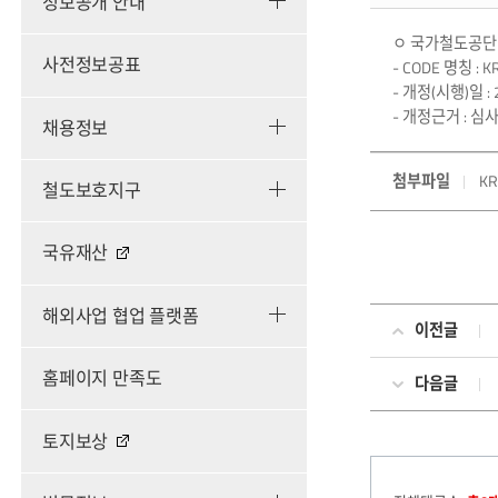
정보공개 안내
ㅇ 국가철도공단 철
사전정보공표
- CODE 명칭 :
- 개정(시행)일 : 20
- 개정근거 : 심사
채용정보
첨부파일
KR
철도보호지구
국유재산
해외사업 협업 플랫폼
이전글
홈페이지 만족도
다음글
토지보상