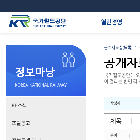
열린경영
공개자료실(목록)
공개자
정보마당
국가철도공단에 오셔
이 걸리는 반면 각
KOREA NATIONAL RAILWAY
작성자
KR소식
제목
조달공고
분야