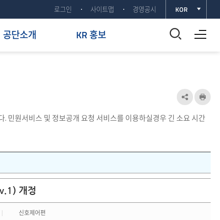
로그인
사이트맵
경영공시
KOR
전체메뉴 열기
통
공단소개
KR 홍보
합
검
색
공
인
유
쇄
창
. 민원서비스 및 정보공개 요청 서비스를 이용하실경우 긴 소요 시간
하
열
기
기
열
기
v.1) 개정
신호제어편